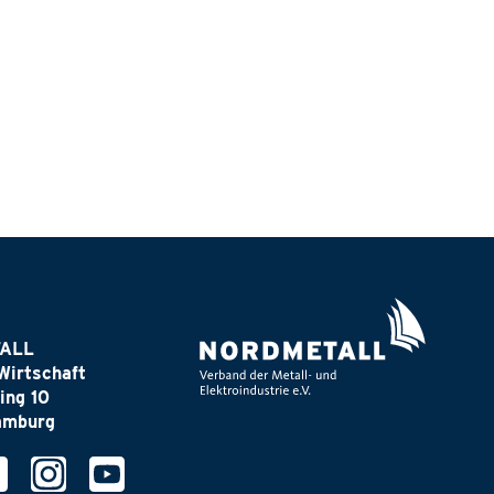
ALL
Wirtschaft
ing 10
amburg