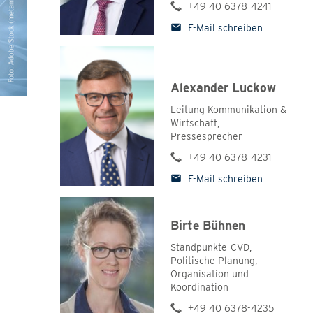
+49 40 6378-4241
Der Verband
E-Mail schreiben
Organigramm
Gremien
Interessenvertretung
Alexander Luckow
Stiftungen
Leitung Kommunikation &
Partner
Wirtschaft,
Pressesprecher
Mitgliederversammlung 2025
+49 40 6378-4231
Martinsgansessen
E-Mail schreiben
NORDMETALL vor Ort - Wirtschaft trifft Politik
Birte Bühnen
Standpunkte-CVD,
Politische Planung,
Organisation und
Koordination
+49 40 6378-4235