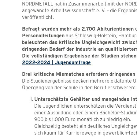
NORDMETALL hat in Zusammenarbeit mit der NORDAK
angewandte Arbeitswissenschaft e. V. – die Ergeb
veröffentlicht.
Befragt wurden mehr als 2.700 Abiturientinnen
Personalleitungen
aus Schleswig-Holstein, Hambu
beleuchten das kritische Ungleichgewicht zwis
dringenden Bedarf der Industrie an qualifizier
Die vollständigen Ergebnisse der Studien stehen
2022-2024 | Jugendumfrage
Drei kritische Mismatches erfordern dringenden
Die Studienergebnisse decken mehrere eklatante Un
Übergang von der Schule in den Beruf erschweren:
Unterschätzte Gehälter und mangelndes Int
Die Jugendlichen unterschätzen die Verdienstm
einer Ausbildung oder einem Bachelor-Studium 
900 bis 1.000 Euro monatlich zu niedrig ein.
Gleichzeitig besteht ein deutliches Ungleichg
sich kaum für Karrierewege in gewerblich-tec