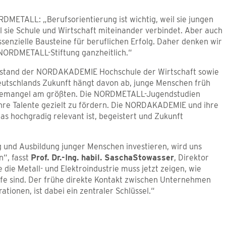
RDMETALL: „Berufsorientierung ist wichtig, weil sie jungen
 sie Schule und Wirtschaft miteinander verbindet. Aber auch
senzielle Bausteine für beruflichen Erfolg. Daher denken wir
NORDMETALL-Stiftung ganzheitlich.“
orstand der NORDAKADEMIE Hochschule der Wirtschaft sowie
utschlands Zukunft hängt davon ab, junge Menschen früh
räftemangel am größten. Die NORDMETALL-Jugendstudien
 ihre Talente gezielt zu fördern. Die NORDAKADEMIE und ihre
das hochgradig relevant ist, begeistert und Zukunft
ng und Ausbildung junger Menschen investieren, wird uns
n“, fasst
Prof. Dr.-Ing. habil. Sascha
Stowasser
, Direktor
die Metall- und Elektroindustrie muss jetzt zeigen, wie
ufe sind. Der frühe direkte Kontakt zwischen Unternehmen
ionen, ist dabei ein zentraler Schlüssel.“