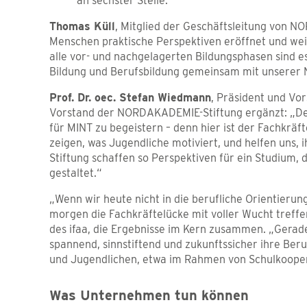
an sechster Stelle.
Thomas Küll
, Mitglied der Geschäftsleitung von NO
Menschen praktische Perspektiven eröffnet und weil
alle vor- und nachgelagerten Bildungsphasen sind es
Bildung und Berufsbildung gemeinsam mit unserer 
Prof. Dr. oec. Stefan Wiedmann
, Präsident und V
Vorstand der NORDAKADEMIE-Stiftung ergänzt: „De
für MINT zu begeistern – denn hier ist der Fachk
zeigen, was Jugendliche motiviert, und helfen uns,
Stiftung schaffen so Perspektiven für ein Studium, 
gestaltet.“
„Wenn wir heute nicht in die berufliche Orientieru
morgen die Fachkräftelücke mit voller Wucht treffe
des ifaa, die Ergebnisse im Kern zusammen. „Gerade 
spannend, sinnstiftend und zukunftssicher ihre Ber
und Jugendlichen, etwa im Rahmen von Schulkooperat
Was Unternehmen tun können