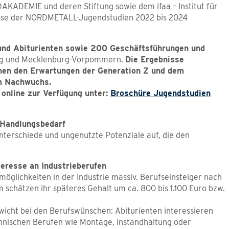
ADEMIE und deren Stiftung sowie dem ifaa – Institut für
nisse der NORDMETALL-Jugendstudien 2022 bis 2024
 und Abiturienten sowie 200 Geschäftsführungen und
rg und Mecklenburg-Vorpommern.
Die Ergebnisse
chen den Erwartungen der Generation Z und dem
tem Nachwuchs.
 online zur Verfügung unter:
Broschüre Jugendstudien
 Handlungsbedarf
terschiede und ungenutzte Potenziale auf, die den
eresse an Industrieberufen
öglichkeiten in der Industrie massiv. Berufseinsteiger nach
schätzen ihr späteres Gehalt um ca. 800 bis 1.100 Euro bzw.
ewicht bei den Berufswünschen: Abiturienten interessieren
hnischen Berufen wie Montage, Instandhaltung oder